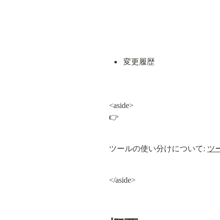
変更履歴
<aside>

👉
ツールの使い分けについて: 
ツ
</aside>